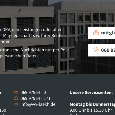
r DRV, den Leistungen oder allen
mitgl
Mitgliedschaft bzw. Ihrer Rente
enden.
ektronische Nachrichten nur per Post
069 9
 persönlichen Daten.
r
069 97964 - 0
Unsere Servicezeiten:
069 97964 - 171
info@vw-laekh.de
Montag bis Donnersta
150
9.00 Uhr bis 15.30 Uhr