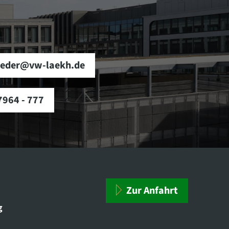
ieder@vw-laekh.de
7964 - 777
Zur Anfahrt
g