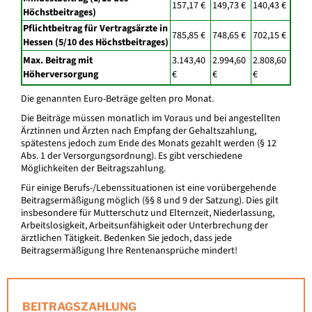
157,17 €
149,73 €
140,43 €
Höchstbeitrages)
Pflichtbeitrag für Vertragsärzte in
785,85 €
748,65 €
702,15 €
Hessen (5/10 des Höchstbeitrages)
Max. Beitrag mit
3.143,40
2.994,60
2.808,60
Höherversorgung
€
€
€
Die genannten Euro-Beträge gelten pro Monat.
Die Beiträge müssen monatlich im Voraus und bei angestellten
Ärztinnen und Ärzten nach Empfang der Gehaltszahlung,
spätestens jedoch zum Ende des Monats gezahlt werden (§ 12
Abs. 1 der Versorgungsordnung). Es gibt verschiedene
Möglichkeiten der Beitragszahlung.
Für einige Berufs-/Lebenssituationen ist eine vorübergehende
Beitragsermäßigung möglich (§§ 8 und 9 der Satzung). Dies gilt
insbesondere für Mutterschutz und Elternzeit, Niederlassung,
Arbeitslosigkeit, Arbeitsunfähigkeit oder Unterbrechung der
ärztlichen Tätigkeit. Bedenken Sie jedoch, dass jede
Beitragsermäßigung Ihre Rentenansprüche mindert!
BEITRAGSZAHLUNG