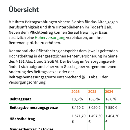
Übersicht
Mit Ihren Beitragszahlungen sichern Sie sich für das Alter, gegen
Berufsunfähigkeit und Ihre Hinterbliebenen im Todesfall ab.
Neben dem Pflichtbeitrag können Sie auf freiwilliger Basis
zusätzlich eine
Höherversorgung
vereinbaren, um Ihre
Rentenansprüche zu erhöhen.
Der monatliche Pflichtbeitrag entspricht dem jeweils geltenden
Höchstbeitrag in der gesetzlichen Rentenversicherung im Sinne
des § 161 Abs. 1 und 2 SGB VI. Der Beitrag im Versorgungswerk
ändert sich aufgrund einer vom Gesetzgeber vorgenommenen
Änderung des Beitragssatzes oder der
Beitragsbemessungsgrenze entsprechend (§ 13 Abs. 1 der
Versorgungsordnung).
2026
2025
2024
Beitragssatz
18,6 %
18,6 %
18,6 %
Beitragsbemessungsgrenze
8.450 €
8.050 €
7.550 €
1.571,70
1.497,30
1.404,30
Höchstbeitrag
€
€
€
Mindestbeitrag (1/10 des