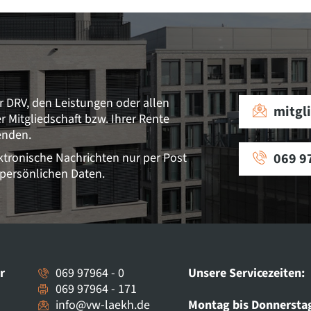
r DRV, den Leistungen oder allen
mitgl
Mitgliedschaft bzw. Ihrer Rente
enden.
ektronische Nachrichten nur per Post
069 9
 persönlichen Daten.
r
069 97964 - 0
Unsere Servicezeiten:
069 97964 - 171
info@vw-laekh.de
Montag bis Donnersta