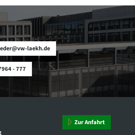
ieder@vw-laekh.de
7964 - 777
Zur Anfahrt
g